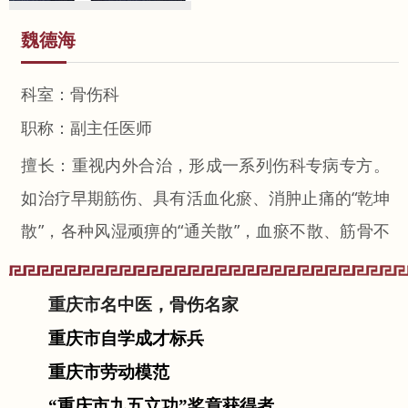
魏德海
科室：骨伤科
职称：副主任医师
擅长：重视内外合治，形成一系列伤科专病专方。
如治疗早期筋伤、具有活血化瘀、消肿止痛的“乾坤
散”，各种风湿顽痹的“通关散”，血瘀不散、筋骨不
续的“活血散”，治疗热痹、损伤化热的“岐黄散”，专
用于骨折整复后外敷患处，具有消肿止痛、防腐护
重庆市名中医，骨伤名家
肤作用的“银珠粉”。
重庆市自学成才标兵
重庆市劳动模范
“重庆市九五立功”奖章获得者