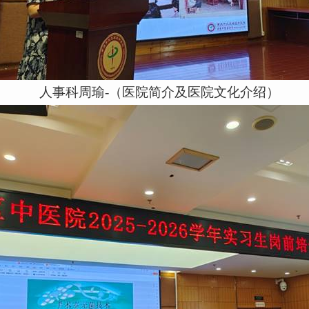
人事科周瑜
-
（
医院简介及医院文化介绍
）